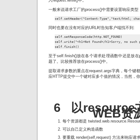
入request.write()中。
一般来说请求工厂的process()中需要设置响应类型
self.setHeader("Content-Type","text/html; cha
同时也要在没有对应的URL时告知客户端找不到:
self.setResponseCode(http.NOT_FOUND)

self.write("<h1>Not Found</h1>Sorry, no such p
self.finish()
至于self.finish()放在各个请求处理函数中还是放在
题了。比较推荐放在process()中。
提取请求参数的重点在request.args字典，每
应HTTP提交中一个键对应多个值的情况，当然，
6 以resour
WEB资
每个资源都是 twisted.web.resource.Reso
可以自己定义构造函数
要重载 render(self,request) 方法来响应请