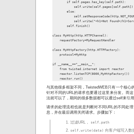
        if self.pages.has_key(self.path):

            self.write(self.pages[self.path])

        else:

            self.setResponseCode(http.NOT_FOUN
            self.write("<h1>Not Found</h1>Sorr
        self.finish()

class MyHttp(http.HTTPChannel):

    requestFactory=MyRequestHandler

class MyHttpFactory(http.HTTPFactory):

    protocol=MyHttp

if __name__=="__main__":

    from twisted.internet import reactor

    reactor.listenTCP(8000,MyHttpFactory())

    reactor.run()
与其他很多框架不同，TwistedWEB只有一个核心的
针对不同的URL的请求也要通过这里来分发。而
法就可以了，期间的很多数据都可以通过self来引
请求的处理流程也就是判断对不同URL的不同处
息，并在最后调用关闭请求。步骤如下：
过滤URL，
self.path
向客户端写入数
self.write(data)