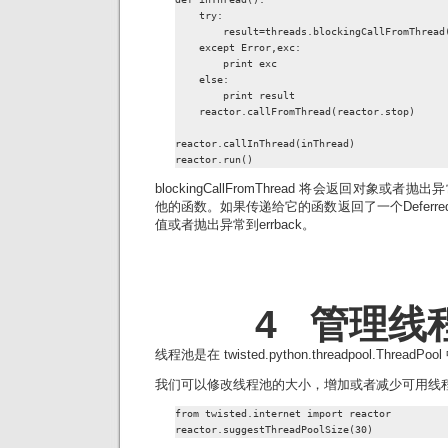
    try:

        result=threads.blockingCallFromThread(
    except Error,exc:

        print exc

    else:

        print result

    reactor.callFromThread(reactor.stop)

reactor.callInThread(inThread)

reactor.run()
blockingCallFromThread 将会返回对象
他的函数。如果传递给它的函数返回了一个Deferred
值或者抛出异常到errback。
4 管理线
线程池是在 twisted.python.threadpool.ThreadP
我们可以修改线程池的大小，增加或者减少可用线程
from twisted.internet import reactor

reactor.suggestThreadPoolSize(30)