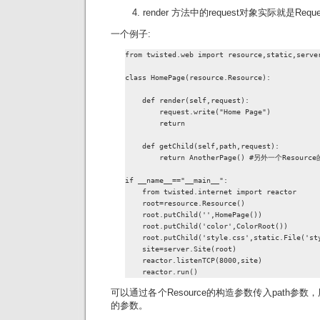
render 方法中的request对象实际就是Requ
一个例子:
from twisted.web import resource,static,server
class HomePage(resource.Resource):

    def render(self,request):

        request.write("Home Page")

        return

    def getChild(self,path,request):

        return AnotherPage() #另外一个Resource
if __name__=="__main__":

    from twisted.internet import reactor

    root=resource.Resource()

    root.putChild('',HomePage())

    root.putChild('color',ColorRoot())

    root.putChild('style.css',static.File('sty
    site=server.Site(root)

    reactor.listenTCP(8000,site)

    reactor.run()
可以通过各个Resource的构造参数传入path参数，
的参数。