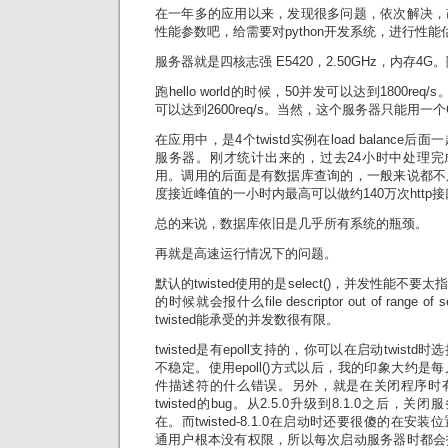
在一年多的应用以来，发现很多问题，依次解决，
性能参数吧，给需要对python开发系统，进行性
服务器就是四核志强 E5420，2.50GHz，内存4
跑hello world的时候，50并发可以达到1800req/
可以达到2600req/s。当然，这个服务器只能用一个
在应用中，是4个twistd实例在load balanc
服务器。刚才统计出来的，过去24小时中处理完成约
用。调用的后面是有数据库查询的，一般来说都不
度接近峰值的一小时内最高可以做约140万次http接口
总的来说，数据库依旧是几乎所有系统的瓶颈。
再就是高速运行情况下的问题。
默认的twisted使用的是select()，并发性能
的时候就会报什么file descriptor out of range 
twisted能承受的并发数很有限。
twisted是有epoll支持的，你可以在启动twistd时选择
不稳定。使用epoll()方式以后，我的印象大约
件描述符的什么错误。另外，就是在关闭程序时
twisted的bug。从2.5.0升级到8.1.0之后，
在。而twisted-8.1.0在启动时还要很傻的在
通用户根本没有权限，所以每次启动服务器时都会