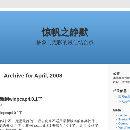
惊帆之静默
抽象与无聊的最佳结合点
公告
Archive for April, 2008
本博客全部帖
转贴，请注
相关信息
联系信息
新到winpcap4.0.1了
个人简介
08
Meta
npcap4.0.1了
Log in
Entries
的软件不一定是最好的”，所以向来不适用最新版本的各类软件，
Commen
催促之下，将winpcap由3.1升级到4.0.1了。并且提供了
WordPre