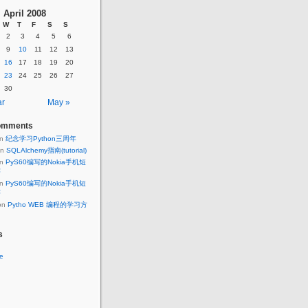
April 2008
W
T
F
S
S
2
3
4
5
6
9
10
11
12
13
16
17
18
19
20
23
24
25
26
27
30
ar
May »
omments
n
纪念学习Python三周年
n
SQLAlchemy指南(tutorial)
n
PyS60编写的Nokia手机短
序
n
PyS60编写的Nokia手机短
序
on
Pytho WEB 编程的学习方
s
e