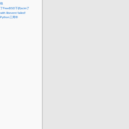
他
FreeBSD下的scim了
with libevent failed!
ython三周年