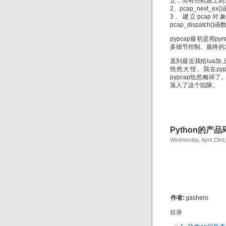
止，而有些机器上则
2、pcap_next
3、建立pcap
pcap_dispatch(
pypcap最初是用
多细节控制。最终的发
直到最近我给lua加
恍然大悟。我在py
pypcap给忽略掉
落入了这个陷阱。
Python的产
Wednesday, April 23rd
作者:
gashero
目录