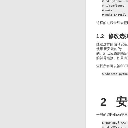
# cd Python-2.4.
# ./configure

# make

# make install
这样的过程最终会把P
1.2 修改选
经过这样的编译安装
使用新安装的Pytho
的。所以应该删除所有pyt
的符号链接。如果有直接
查找所有可以被$PAT
$ whereis pytho
2 安
一般的纯Python
$ tar xzvf XXX-
$ cd XXX-x.y.z
