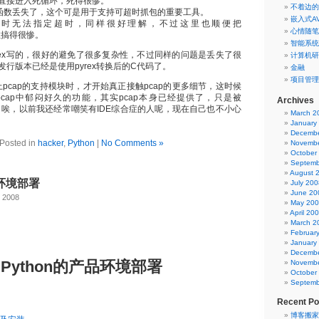
直接进入死循环，死得很惨。
不着边的
_ex()函数丢失了，这个可是用于支持可超时抓包的重要工具。
嵌入式A
对象时无法指定超时，同样很好理解，不过这里也顺便把
心情随笔
)函数搞得很惨。
智能系统
pyrex写的，很好的避免了很多复杂性，不过同样的问题是丢失了很
计算机研
行版本已经是使用pyrex转换后的C代码了。
金融
项目管理
上pcap的支持模块时，才开始真正接触pcap的更多细节，这时候
pcap中郁闷好久的功能，其实pcap本身已经提供了，只是被
Archives
了。唉，以前我还经常嘲笑有IDE综合症的人呢，现在自己也不小心
March 2
January
Decembe
Posted in
hacker
,
Python
|
No Comments »
Novembe
October
Septemb
August 
品环境部署
July 200
June 20
, 2008
May 20
April 20
March 2
Februar
January
Decembe
Python的产品环境部署
Novembe
October
Septemb
Recent Po
博客搬家