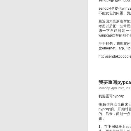
sendpkt的新win
sendpkt是提供wi
不能发包的问题，另
最近因为给朋友帮忙封
考虑以后把一些常用
虑一下自己封装一个供w
winpcap自带的
至于解包，我现在还
含ethernet、ar
http://sendpkt.goog
我要重写pypca
Monday, April 28th, 20
我要重写pypcap
接触信息安全由来已
pypcap的。开
的。后来，问题一点
题：
1、在不同机器上set