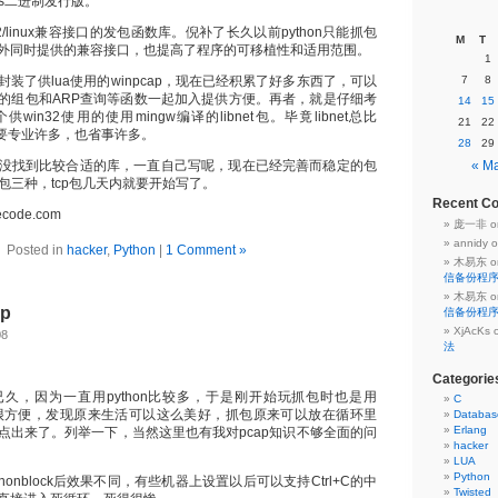
dows二进制发行版。
n32/linux兼容接口的发包函数库。倪补了长久以前python只能抓包
M
T
外同时提供的兼容接口，也提高了程序的可移植性和适用范围。
1
装了供lua使用的winpcap，现在已经积累了好多东西了，可以
7
8
的组包和ARP查询等函数一起加入提供方便。再者，就是仔细考
14
15
in32使用的使用mingw编译的libnet包。毕竟libnet总比
21
22
那个要专业许多，也省事许多。
28
29
没找到比较合适的库，一直自己写呢，现在已经完善而稳定的包
« M
p、ip包三种，tcp包几天内就要开始写了。
Recent C
lecode.com
庞一非
o
annidy
o
Posted in
hacker
,
Python
|
1 Comment »
木易东
o
信备份程
木易东
o
p
信备份程
XjAcKs
08
法
Categorie
久，因为一直用python比较多，于是刚开始玩抓包时也是用
C
始时很方便，发现原来生活可以这么美好，抓包原来可以放在循环里
Databas
Erlang
点出来了。列举一下，当然这里也有我对pcap知识不够全面的问
hacker
LUA
Python
nonblock后效果不同，有些机器上设置以后可以支持Ctrl+C的中
Twisted