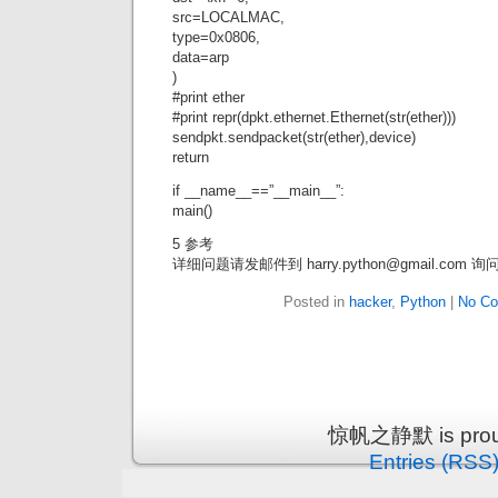
src=LOCALMAC,
type=0x0806,
data=arp
)
#print ether
#print repr(dpkt.ethernet.Ethernet(str(ether)))
sendpkt.sendpacket(str(ether),device)
return
if __name__==”__main__”:
main()
5 参考
详细问题请发邮件到 harry.python@gmail.com 询
Posted in
hacker
,
Python
|
No Co
惊帆之静默 is proud
Entries (RSS