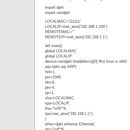
import dpkt
import sendpkt
LOCALMAC=”111111″
LOCALIP=inet_aton(“192.168.1.104″)
REMOTEMAC=””
REMOTEIP=inet_aton(“192.168.1.1″)
def main():
global LOCALMAC
global LOCALIP
device=sendpkt.findalldevs()[0] #for linux is eth0
arp=dpkt.arp.ARP(
hrd=1,
pro=2048,
hln=6,
pln=4,
op=1,
sha=LOCALMAC,
spa=LOCALIP,
tha=”\x00″*6,
tpa=inet_aton(“192.168.1.1″)
)
ether=dpkt.ethernet.Ethernet(
dst=”\xff”*6,