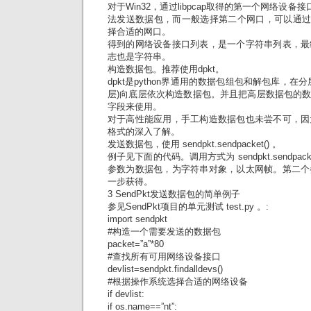
对于Win32，通过libpcap取得的第一个网络设备
法发送数据包，而一般选择第二个网口，可以通过os
择合适的网口。
得到的网络设备接口列表，是一个字符串列表，最
志也是字符串。
构造数据包。推荐使用dpkt。
dpkt是python界通用的数据包组包和解包库，在
层)向底层依次构造数据包。并且把高层数据包的数据
字段来使用。
对于高性能应用，手工构造数据包也未尝不可，因
格式的深入了解。
发送数据包，使用 sendpkt.sendpacket() 。
例子见下面的代码。调用方式为 sendpkt.sendpacket(
参数为数据包，为字符串对象，以太网帧。第二个
一步获得。
3 SendPkt发送数据包的简单例子
参见SendPkt项目的单元测试 test.py 。:
import sendpkt
#构造一个需要发送的数据包
packet=”a”*80
#查找所有可用网络设备接口
devlist=sendpkt.findalldevs()
#根据操作系统选择合适的网络设备
if devlist:
if os.name==”nt”: