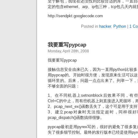
至于解包，我现在还没找到比较合适的库，一直自
定的包含ethernet、arp、ip包三种，tcp包几天
http://sendpkt.googlecode.com
Posted in
hacker
,
Python
|
1 Co
我要重写pypcap
Monday, April 28th, 2008
我要重写pypcap
接触信息安全由来已久，因为一直用python比较
用pypcap的。开始时很方便，发现原来生活可以
循环里的。后来，问题一点点出来了。列举一下，当
不够全面的问题：
1、在不同机器上setnonblock后效果不同
Ctrl+C的中止，而有些机器上则直接进入死循环，
2、pcap_next_ex()函数丢失了，这个可是用
3、建立pcap对象时无法指定超时，同样很
pcap_dispatch()函数搞得很惨。
pypcap最初是用pyrex写的，很好的避免了很
失了很多细节控制。最终的发行版本已经是使用pyr