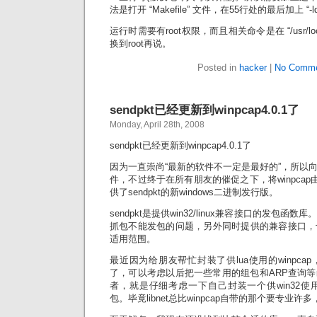
法是打开 “Makefile” 文件，在55行处的最后加上 “
运行时需要有root权限，而且相关命令是在 “/usr/loc
换到root再说。
Posted in
hacker
|
No Comme
sendpkt已经更新到winpcap4.0.1了
Monday, April 28th, 2008
sendpkt已经更新到winpcap4.0.1了
因为一直崇尚“最新的软件不一定是最好的”，所以
件，不过终于在所有朋友的催促之下，将winpcap由3
供了sendpkt的新windows二进制发行版。
sendpkt是提供win32/linux兼容接口的发包函数
抓包不能发包的问题，另外同时提供的兼容接口，
适用范围。
最近因为给朋友帮忙封装了供lua使用的winpc
了，可以考虑以后把一些常用的组包和ARP查询
者，就是仔细考虑一下自己封装一个供win32使用的使
包。毕竟libnet总比winpcap自带的那个要专业