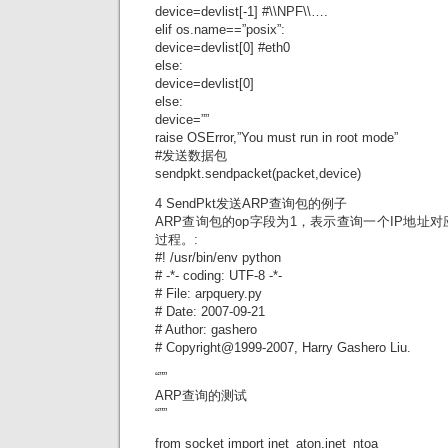
device=devlist[-1] #\\NPF\\….
elif os.name==”posix”:
device=devlist[0] #eth0
else:
device=devlist[0]
else:
device=””
raise OSError,”You must run in root mode”
#发送数据包
sendpkt.sendpacket(packet,device)
4 SendPkt发送ARP查询包的例子
ARP查询包的op字段为1，表示查询一个IP地址
过程。:
#! /usr/bin/env python
# -*- coding: UTF-8 -*-
# File: arpquery.py
# Date: 2007-09-21
# Author: gashero
# Copyright@1999-2007, Harry Gashero Liu.
“””
ARP查询的测试
“””
from socket import inet_aton,inet_ntoa