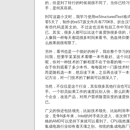
的，但是到了转行的时候就很不同了。当你已经习
手，是何其容易。
到写这篇小文时，我学习使用reStructuredTe
零5天了，制作的reST源文件共有770KB。折合
有些代码是英文的。不过这也没有包括工作中写
已。其实，很多人都可以比这个速度快很多倍的，
人像我一样每天都花很多时间来看书。热血终归要
么效果就很有限了。
另外，看书也是一个很好的例子，我在整个学习的
问我，想要学某某技术看哪一本书最好。这个问
呢，你对一种技术的了解程度不在于你看的唯一一
在于你到底看了多少本书。每每面对一门新技术时
而是随机选一本，然后读下来，之后再去读下一本
记方法，对一门技术的了解就可以很深入了。
当然，不仅仅是这个行业，其实很多其他行业也可以
手。一个职员如果工作的速度比别人快，那么距离
个企业，改造产品，对用户需求随需应变的速度快
已。
广义的快还包括领先，比如技术领先、比如利润率
业，竞争N多年来，Intel的对手依次进入，依次倒下
格的AMD可以坚持下来就可以看到了。CPU虽然
集成电路行业却有着天壤之别。传统的集成电路厂商出