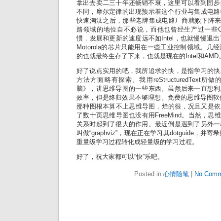
拿出去卖二三十年还畅销不衰，这里可以看到固步
不同，摩尔定律的出现预示着这个行业与集成电路
快速淘汰之后，那些老牌集成电路厂商就败下阵来。M
路领域的地位自不必说，而他也曾经生产过一些C
惯，发展和更新的速度远不如Intel，也就慢慢退
Motorola的芯片只能用在一些工业控制领域。
的也就最终生存了下来，也就是现在的Intel和AMD
好了说点实用的吧，我所追求的快，是指学习的快
方法方面略有探索。我用reStructuredTex
脑》，讲思维导图的一些东西。虽然后来一直想利
效率，但是终归效果不够理想。免费的思维导图软件只
那种图根本算不上思维导图，烂的很，况且又是依
了数十页思维导图也没有用FreeMind。当然，思维
关系时起到了很大的作用。最近倒是遇到了另外一
叫做“graphviz”，现在正在学习其dotguide，
重量级学习过程转化成轻量级的学习过程。
好了，祝大家都可以“快”乐吧。
Posted in
心情随笔
|
No Comm