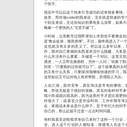
个快字。
现实中可以以这个快来引导成功的还有很多事情。
改变。而对做coder的我来说，无非就是快速的学习
个职业来说，无论你知识积累有多么深厚，如果不
晚被一个更快的人“无坚不破”了。
小时候，父亲教导过我即便别人求助也不要教会别
是“教会徒弟，饿死师傅”。不过，最终我进入了一
这也就没有太多的意义了。所以这么多年以来，
作，我对自己掌握的东西基本没什么隐藏，大多是
什么并没有什么要紧，关键是一个对比。这里又想
遇虎，一人立即去换跑鞋，另外一人问：“你换了鞋
回答：“只要跑的过你就可以了”。这个故事真的太
的又有什么关系，只要保持我继续快速的学习，我
这些知识又可以对他人有所帮助，所谓助人为乐。
人在江湖，面对竞争，甚至淘汰是常有的事情。
略，而快无疑是个很好的策略。其实对各种对手来
我小而成就比我高的，因为这类对手才是比我更快
经很大了，或者至少是毕业时间、工作年限等等
会，谁能说未来会是什么样子。至于年纪大的对手
自己的，那么赶超不过是一点点时间问题。
有时我甚至还暗暗庆幸自己来到了这样一个行业，
业。进入这个行业的人都知道，很难有人在这个